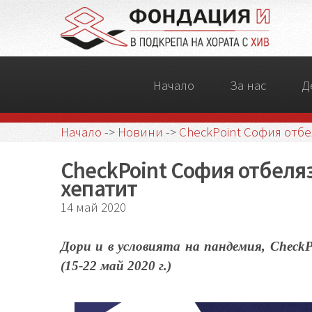
Начало
За нас
Д
Начало
->
Новини
->
CheckPoint София отбе
CheckPoint София отбеляз
хепатит
14 май 2020
Дори и в условията на пандемия, Chec
(15-22 май 2020 г.)