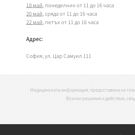
18 май
, понеделник от 11 до 16 часа
20 май
, сряда от 11 до 16 часа
22 май
, петък от 11 до 16 часа
Адрес:
София, ул. Цар Самуил 111
Медицинската информация, предоставена на този 
Всички решения и действия, свър