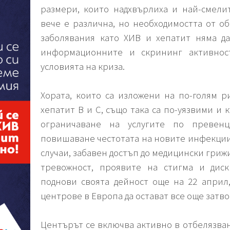
размери, които надхвърлиха и най-смели
вече е различна, но необходимостта от о
заболявания като ХИВ и хепатит няма д
информационните и скрининг активнос
условията на криза.
Хората, които са изложени на по-голям 
хепатит В и С, също така са по-уязвими и 
ограничаване на услугите по превен
повишаване честотата на новите инфекции
случаи, забавен достъп до медицински гриж
тревожност, проявите на стигма и дис
поднови своята дейност още на 22 април
центрове в Европа да остават все още затв
Центърът се включва активно в отбелязва