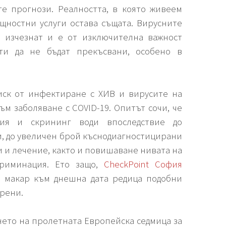
те прогнози. Реалността, в която живеем
бщностни услуги остава същата. Вирусните
а изчезнат и е от изключителна важност
ти да не бъдат прекъсвани, особено в
риск от инфектиране с ХИВ и вирусите на
към заболяване с COVID-19. Опитът сочи, че
ция и скрининг води впоследствие до
, до увеличен брой къснодиагностицирани
и и лечение, както и повишаване нивата на
криминация. Ето защо,
CheckPoint София
, макар към днешна дата редица подобни
орени.
нето на пролетната Европейска седмица за