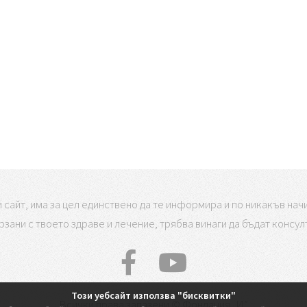
сайт, има за цел единствено да те информира и по никакъв начи
зани с твоето здраве и лечение, трябва винаги да бъдат консу
Този уебсайт използва "бисквитки"
Всички права запазени © Фондация „И”