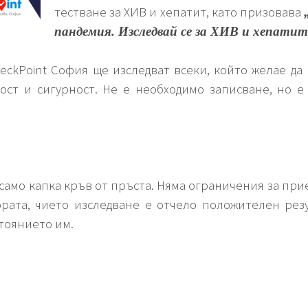
тестване за ХИВ и хепатит, като призовава
пандемия. Изследвай се за ХИВ и хепатит
eckPoint София ще изследват всеки, който желае да
ост и сигурност. Не е необходимо записване, но е
 само капка кръв от пръста. Няма ограничения за пр
Хората, чието изследване е отчело положителен рез
тоянието им.