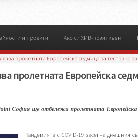
ейности и проекти
Ако си ХИВ-позитивен
лязва пролетната Европейска седмица за тестване за
ва пролетната Европейска седм
kPoint София ще отбележи пролетната Европейска
Пандемията с COVID-19 засегна днешния с