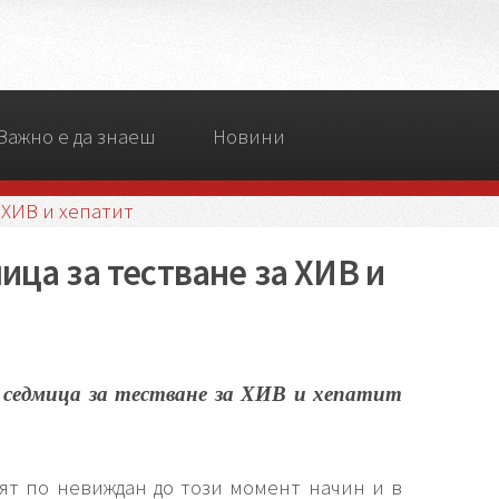
Важно е да знаеш
Новини
 ХИВ и хепатит
ица за тестване за ХИВ и
 седмица за тестване за ХИВ и хепатит
вят по невиждан до този момент начин и в