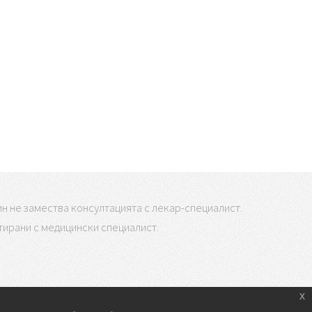
н не замества консултацията с лекар-специалист.
лтирани с медицински специалист.
x