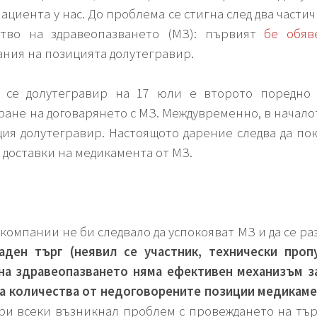
пациента у нас. До проблема се стигна след два части
тво на здравеопазването (МЗ): първият
бе обяв
ния на позицията долутегравир.
 се долутегравир на 17 юли е второто поредно
ране на договарянето с МЗ. Междувременно, в начало
ция долутегравир. Настоящото дарение следва да по
доставки на медикамента от МЗ.
омпании не би следвало да успокояват МЗ и да се р
аден търг (неявил се участник, технически проп
на здравеопазването няма ефективен механизъм за
 количества от недоговорените позиции медикамен
ри всеки възникнал проблем с провеждането на търг