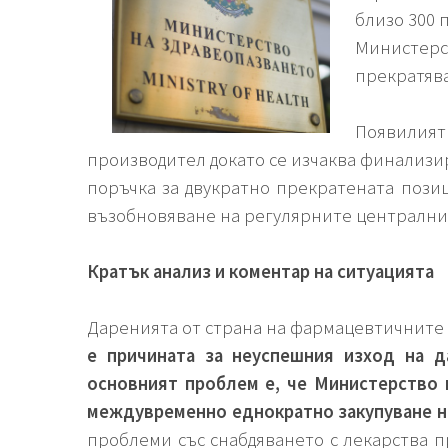
близо 300 
Министерс
прекратява
Появилият
производител докато се изчаква финализи
поръчка за двукратно прекратената пози
възобновяване на регулярните централни 
Кратък анализ и коментар на ситуацията
Даренията от страна на фармацевтичните к
е причината за неуспешния изход на д
основният проблем е, че Министерство 
междувременно еднократно закупуване на
проблеми със снабдяването с лекарства п