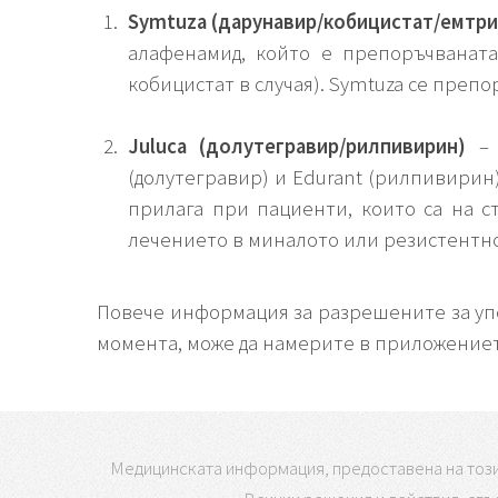
Symtuza (дарунавир/кобицистат/емтр
алафенамид, който е препоръчваната
кобицистат в случая). Symtuza се препо
Juluca (долутегравир/рилпивирин)
– 
(долутегравир) и Edurant (рилпивирин)
прилага при пациенти, които са на с
лечението в миналото или резистентно
Повече информация за разрешените за уп
момента, може да намерите в приложение
Медицинската информация, предоставена на този 