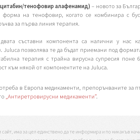
ицитабин/тенофовир алафенамид)
– новото за Бълга
 форма на тенофовир, когато се комбинира с бус
ръчва за първа линия терапия.
двата съставни компонента са налични у нас кат
. Juluca позволява те да бъдат приемани под формата
табилна терапия с трайна вирусна супресия поне 6
ст към някой от компонентите на Juluca.
отреба в Европа медикаменти, препоръчваните за пъ
то
„Антиретровирусни медикаменти”
.
сайт, има за цел единствено да те информира и по никакъв начи