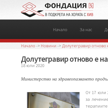
Начало
За нас
Д
Начало
->
Новини
->
Долутегравир отново 
Долутегравир отново е на
18 юли 2020
Министерство на здравеопазването продъ
От 17 юли 
за лечени
терапиите