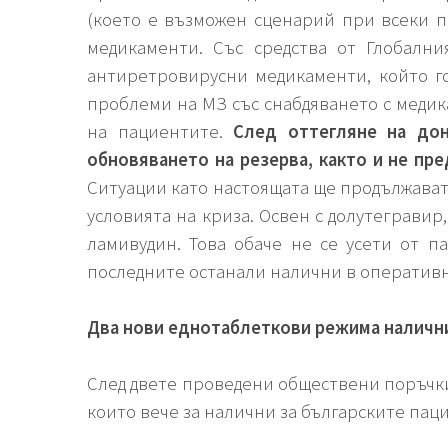
(което е възможен сценарий при всеки п
медикаменти. Със средства от Глобалн
антиретровирусни медикаменти, който г
проблеми на МЗ със снабдяването с меди
на пациентите.
След оттегляне на до
обновяването на резерва, както и не пр
Ситуации като настоящата ще продължават 
условията на криза. Освен с долутеграви
ламивудин. Това обаче не се усети от 
последните останали налични в оперативн
Два нови еднотаблеткови режима налични
След двете проведени обществени поръчки
които вече за налични за българските пац