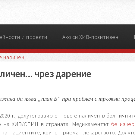
ейности и проекти
Ако си ХИВ-позитивен
е наличен
личен... чрез дарение
лжава да няма „план Б” при проблем с тръжна проце
2020 г., долутегравир отново е наличен в болничн
е на ХИВ/СПИН в страната. Медикаментът
бе изчер
 на пациентите, които приемат лекарството. Долут