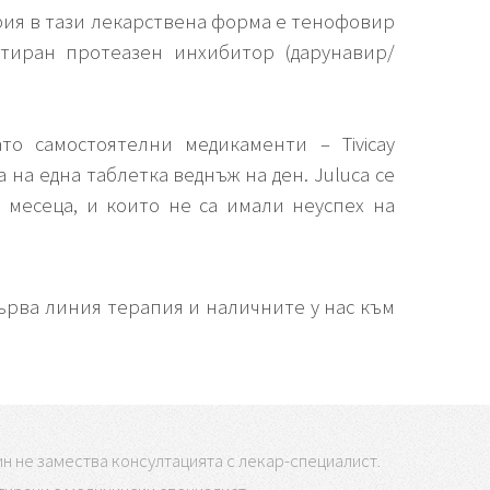
рия в тази лекарствена форма е тенофовир
тиран протеазен инхибитор (дарунавир/
о самостоятелни медикаменти – Tivicay
 на една таблетка веднъж на ден. Juluca се
 месеца, и които не са имали неуспех на
рва линия терапия и наличните у нас към
н не замества консултацията с лекар-специалист.