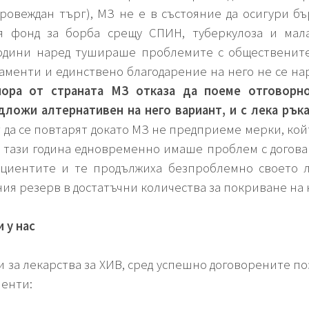
ровеждан търг), МЗ не е в състояние да осигури б
ия фонд за борба срещу СПИН, туберкулоза и мал
одини наред тушираше проблемите с обществените
каменти и единствено благодарение на него не се н
нора от страната МЗ отказа да поеме отговорн
едложи алтернативен на него вариант, и с лека рък
да се повтарят докато МЗ не предприеме мерки, кой
р, тази година едновременно имаше проблем с догова
пациентите и те продължиха безпроблемно своето 
ия резерв в достатъчни количества за покриване на 
 у нас
 за лекарства за ХИВ, сред успешно договорените по
иенти: