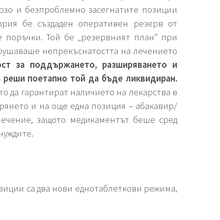
ързо и безпроблемно засегнатите позиции
ария бе създаден оперативен резерв от
 поръчки. Той бе „резервният план” при
арушаваше непрекъснатостта на лечението
ост за поддържането, разширяването и
а реши поетапно той да бъде ликвидиран.
то да гарантират наличието на лекарства в
рянето и на още една позиция – абакавир/
лечение, защото медикаментът беше сред
нуждите.
зиции са два нови еднотаблеткови режима,