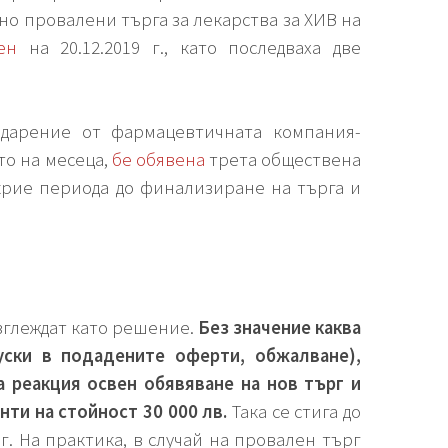
чно провалени търга за лекарства за ХИВ на
ен
на 20.12.2019 г., като последваха две
 дарение от фармацевтичната компания-
то на месеца,
бе обявена
трета обществена
крие периода до финализиране на търга и
азглеждат като решение.
Без значение каква
уски в подадените оферти, обжалване),
 реакция освен обявяване на нов търг и
ти на стойност 30 000 лв.
Така се стига до
. На практика, в случай на провален търг