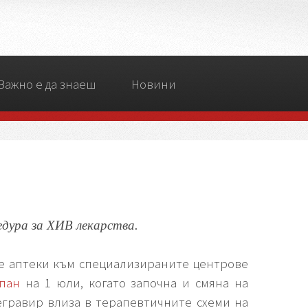
Важно е да знаеш
Новини
дура за ХИВ лекарства.
ите аптеки към специализираните центрове
пан
на 1 юли, когато започна и смяна на
егравир влиза в терапевтичните схеми на